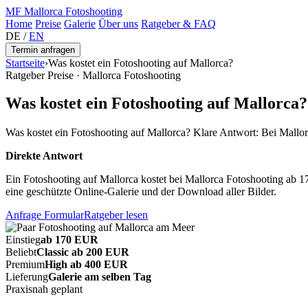
MF
Mallorca Fotoshooting
Home
Preise
Galerie
Über uns
Ratgeber & FAQ
DE
/
EN
Termin anfragen
Startseite
›
Was kostet ein Fotoshooting auf Mallorca?
Ratgeber Preise · Mallorca Fotoshooting
Was kostet ein Fotoshooting auf Mallorca?
Was kostet ein Fotoshooting auf Mallorca? Klare Antwort: Bei Mallor
Direkte Antwort
Ein Fotoshooting auf Mallorca kostet bei Mallorca Fotoshooting ab 
eine geschützte Online-Galerie und der Download aller Bilder.
Anfrage Formular
Ratgeber lesen
Einstieg
ab 170 EUR
Beliebt
Classic ab 200 EUR
Premium
High ab 400 EUR
Lieferung
Galerie am selben Tag
Praxisnah geplant