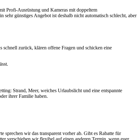
ur mit Profi-Ausrüstung und Kameras mit doppeltem
n sehr günstiges Angebot ist deshalb nicht automatisch schlecht, aber
 schnell zurück, klären offene Fragen und schicken eine
ässt.
etting: Strand, Meer, weiches Urlaubslicht und eine entspannte
der ihrer Familie haben.
e sprechen wir das transparent vorher ab. Gibt es Rabatte für
er verschieben wir flexibel auf einen anderen Termin, wenn euer