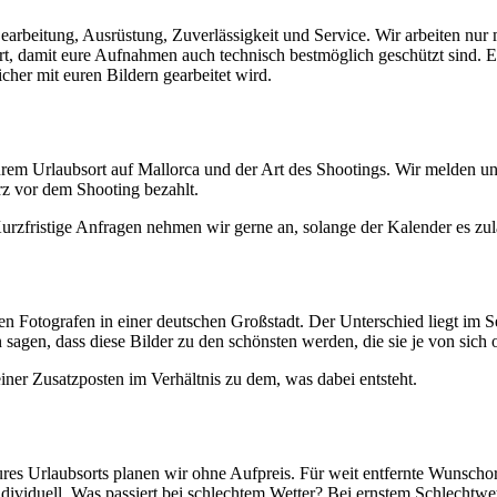
 Bearbeitung, Ausrüstung, Zuverlässigkeit und Service. Wir arbeiten n
rt, damit eure Aufnahmen auch technisch bestmöglich geschützt sind. Ei
icher mit euren Bildern gearbeitet wird.
m Urlaubsort auf Mallorca und der Art des Shootings. Wir melden uns
rz vor dem Shooting bezahlt.
Kurzfristige Anfragen nehmen wir gerne an, solange der Kalender es zul
en Fotografen in einer deutschen Großstadt. Der Unterschied liegt im S
agen, dass diese Bilder zu den schönsten werden, die sie je von sich o
iner Zusatzposten im Verhältnis zu dem, was dabei entsteht.
res Urlaubsorts planen wir ohne Aufpreis. Für weit entfernte Wunschort
duell. Was passiert bei schlechtem Wetter? Bei ernstem Schlechtwett