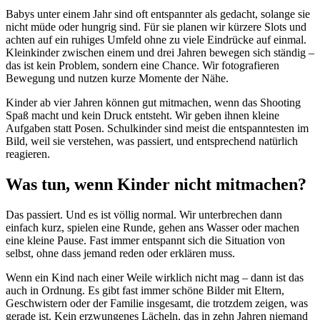
Babys unter einem Jahr sind oft entspannter als gedacht, solange sie
nicht müde oder hungrig sind. Für sie planen wir kürzere Slots und
achten auf ein ruhiges Umfeld ohne zu viele Eindrücke auf einmal.
Kleinkinder zwischen einem und drei Jahren bewegen sich ständig –
das ist kein Problem, sondern eine Chance. Wir fotografieren
Bewegung und nutzen kurze Momente der Nähe.
Kinder ab vier Jahren können gut mitmachen, wenn das Shooting
Spaß macht und kein Druck entsteht. Wir geben ihnen kleine
Aufgaben statt Posen. Schulkinder sind meist die entspanntesten im
Bild, weil sie verstehen, was passiert, und entsprechend natürlich
reagieren.
Was tun, wenn Kinder nicht mitmachen?
Das passiert. Und es ist völlig normal. Wir unterbrechen dann
einfach kurz, spielen eine Runde, gehen ans Wasser oder machen
eine kleine Pause. Fast immer entspannt sich die Situation von
selbst, ohne dass jemand reden oder erklären muss.
Wenn ein Kind nach einer Weile wirklich nicht mag – dann ist das
auch in Ordnung. Es gibt fast immer schöne Bilder mit Eltern,
Geschwistern oder der Familie insgesamt, die trotzdem zeigen, was
gerade ist. Kein erzwungenes Lächeln, das in zehn Jahren niemand